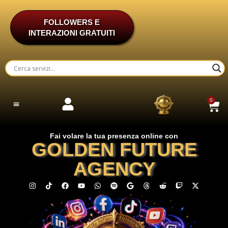
FOLLOWERS E
INTERAZIONI GRATUITI
0
RECUPERO ACCOUNT INSTAGRAM/TIKTOK/WHATSAPP
ASSISTENZA E PACCHETTI PERSONALIZZATI
Fai volare la tua presenza online con
GOLDEN FUTURE
AGENCY