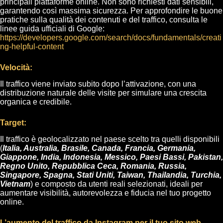
principali piattaforme online. Non sono richiesti dati sensibili,
garantendo così massima sicurezza. Per approfondire le buone
pratiche sulla qualità dei contenuti e del traffico, consulta le
linee guida ufficiali di Google:
https://developers.google.com/search/docs/fundamentals/creati
ng-helpful-content
Velocità:
Il traffico viene inviato subito dopo l’attivazione, con una
distribuzione naturale delle visite per simulare una crescita
organica e credibile.
Target:
Il traffico è geolocalizzato nel paese scelto tra quelli disponibili
(
Italia, Australia, Brasile, Canada, Francia, Germania,
Giappone, India, Indonesia, Messico, Paesi Bassi, Pakistan,
Regno Unito, Repubblica Ceca, Romania, Russia,
Singapore, Spagna, Stati Uniti, Taiwan, Thailandia, Turchia,
Vietnam
)
e composto da utenti reali selezionati, ideali per
aumentare visibilità, autorevolezza e fiducia nel tuo progetto
online.
L’aumento del traffico da Instagram per il tuo sito web