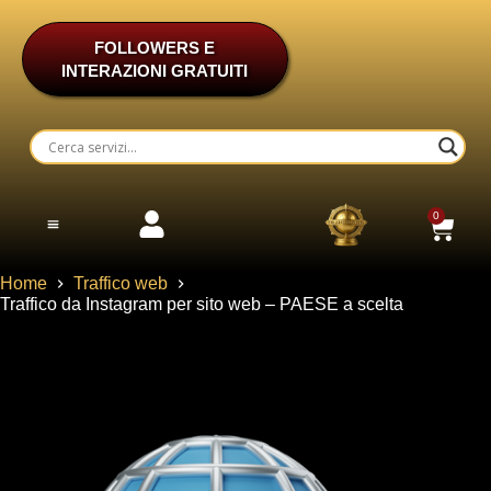
FOLLOWERS E
INTERAZIONI GRATUITI
0
RECUPERO ACCOUNT INSTAGRAM/TIKTOK/WHATSAPP
ASSISTENZA E PACCHETTI PERSONALIZZATI
Home
Traffico web
Traffico da Instagram per sito web – PAESE a scelta